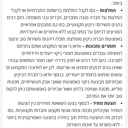
ביותר.
המלצות –
נסו לקבל המלצות ברשתות החברתיות או לקבל
המלצות על חברה טובה ממכרים, חברים ובני משפחה. כיום רבים
נהנים משירותי ניקיון מקצועיים, כמו גם ממנקים אחראיים
המגיעים לביתם על בסיס קבוע ללא איחורים או היעדרויות.
באמצעות חברת ניקיון מומלצת: תוכלו ליהנות משירות טוב ורצוף.
חומרים ומכונות –
וודאו כי אנשי המקצוע אותם בחרתם
למשימה עובדים באמצעות חומרי ניקוי ייעודים וידידותיים
לסביבה. כיום לכל רהיט או חפץ בדירה ישנו חומר המתאים עבורו
שאינו גורם לנזקים כתמים או שריטות. לכן יש לוודא כי המקצוענים
עושים שימוש בחומרים ייעודיים. בנוסף וודאו כי חברת הניקיון
שבחרתם מבצעת ניקוי באמצעות שואבי אבק תעשייתיים, מכונות
פוליש, מכונת שטיפה בלחץ ושאר אביזרים באמצעותם ניתן לנקות
טוב יותר את המרחב.
הצעת מחיר -
לבסוף בצעו השוואות מחירים בין הצעות
המחיר שקיבלתן מכמה וכמה אנשי מקצוע וחברות מקצועיות. נסו
לבדוק מה ההצעה כוללת תוך בחירה בהצעה האטרקטיבית ביותר
- ללא פשרות על איכות השירות.