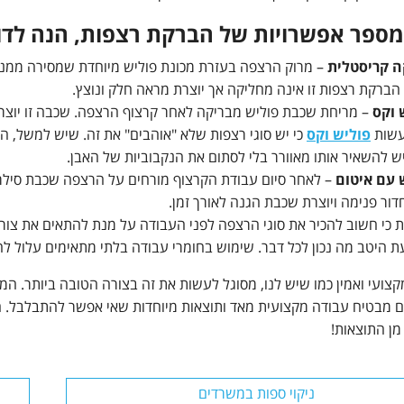
מספר אפשרויות של הברקת רצפות, הנה לדו
 קריסטלית
– מרוק הרצפה בעזרת מכונת פוליש מיוחדת שמסירה ממנה
הברקת רצפות זו אינה מחליקה אך יוצרת מראה חלק ונוצץ.
 וקס
– מריחת שכבת פוליש מבריקה לאחר קרצוף הרצפה. שכבה זו יוצרת מ
עשות
פוליש וקס
כי יש סוגי רצפות שלא "אוהבים" את זה. שיש למשל, הו
ש להשאיר אותו מאוורר בלי לסתום את הנקבוביות של האבן.
 עם איטום
– לאחר סיום עבודת הקרצוף מורחים על הרצפה שכבת סילר
חדור פנימה ויוצרת שכבת הגנה לאורך זמן.
ת כי חשוב להכיר את סוגי הרצפה לפני העבודה על מנת להתאים את צור
ת היטב מה נכון לכל דבר. שימוש בחומרי עבודה בלתי מתאימים עלול ל
קצועי ואמין כמו שיש לנו, מסוגל לעשות את זה בצורה הטובה ביותר. המ
מבטיח עבודה מקצועית מאד ותוצאות מיוחדות שאי אפשר להתבלבל. הזמ
מן התוצאות!
ניקוי ספות במשרדים