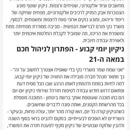
מחשבים וציוד אלקטרוני, שטיחים ורצפות. ניקיון שוטף מונע
הצטברות אבק המזיק לרכיבים אלקטרוניים, מפחית שחיקה של
ריפוד וריהוט, ומונע נזקים ארוכי טווח לרצפות ומשטחים. לבסוף,
משרד נקי תורם לבריאות הנפשית - סביבה מסודרת מפחיתה מתח
ומשפרת את הריכוז, מה שמוביל לקבלת החלטות איכותית יותר
ולאווירת עבודה חיובית.
ניקיון יומי קבוע - הפתרון לניהול חכם
במאה ה-21
"אני שמח שמר משרדי נקי בלי שאפילו אצטרך לחשוב על זה" -
כך מתאר מנהל חברה מובילה את החוויה של ניקיון יומי קבוע.
למה לחיות במתח ולהמתין לאותו הרגע שבו הכל מסיח דעת
ופתאום דרוש חודש עבודה לטיפוח חזרה? שירותי ניקיון יום-יום
הם כמו תוכנה שעוטפת אותך ברשת ביטחון - התוכנה מטפלת
בכל מהרשחת הקטנים, ואתה פונה לדברים שחשובים.
כשהניקיון קורה כל יום, הוא קורה מהר יותר, עולה פחות, ובעיקר -
השרידים לא הופכים לבעייתיים. במקום להביט בראי בסוף השנה
ולהבין שלוקח שבועיים של ניקיון מקיף לפענח חזרה את המשרד,