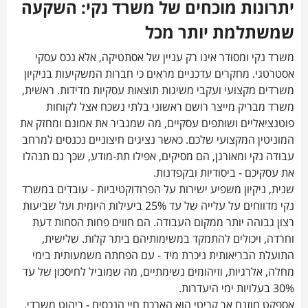
יתרונות מוכחים של משרד נקי: השקעה
שמשתלמת יותר מכל
משרד נקי ומסודר אינו רק עניין של אסתטיקה, אלא נכס עסקי
אסטרטגי. מחקרים עדכניים מראים כי חברות המשקיעות בניקיון
משרדים מקצועי ועקבי משיגות תוצאות עסקיות מדידות. ראשית,
משרד מבריק מייצר רושם ראשוני בלתי נשכח אצל לקוחות
פוטנציאליים ושותפים עסקיים, מה שמגביר את אמונם ומחזק את
המוניטין המקצועי שלכם. כאשר נציגים חיצוניים נכנסים למרחב
עבודה נקי ומאורגן, הם מסיקים, אפילו תת-מודע, שכך גם תנהלו
את עסקיכם - ביסודיות ובקפדנות.
שנית, ניקיון משפיע ישירות על הפרודוקטיביות - עובדים במשרד
נקי מדווחים על עלייה של עד 25% ביעילות היומית ועל שביעות
רצון גבוהה יותר ממקום העבודה. הם חווים פחות הסחות דעת
וחרדה, ויכולים להתמקד במשימותיהם ביתר קלות. שלישית,
התועלת הבריאותית ניכרת מיד - עם הפחתה משמעותית בימי
מחלה, אלרגיות, וזיהומים נשימתיים, מה שמוביל לחיסכון של עד
30% בעלויות ימי היעדרות.
אספקט מוזנח אך קריטי הוא הארכת חיי הנכסים - ריהוט משרדי,