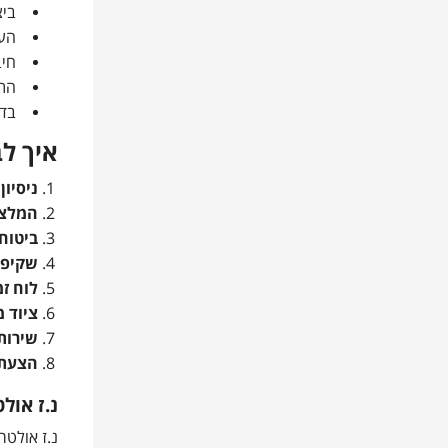
ביצ
העב
חיב
התא
בדי
איך ל
ניסיון
המלצו
ביטוח
שקיפו
לוח זמ
ציוד 
שירות
הצעת 
נ.ז אול
נ.ז אולטר