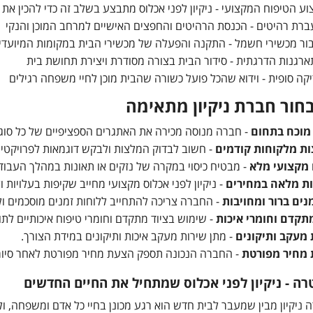
וע הטיפוח המקצועי - ניקיון לפני אכלוס מתבצע בשלב זה כדי להכין את
רת רהיטים - הכנסת הרהיטים והחפצים האישיים למרחב המוכן והנקי
ור מכשירי חשמל - התקנה והפעלה של מכשירי הבית במקומות המיועדי
רגנות הדרגתית - סידור הבית בצורה מסודרת ויצירת תחושת בית
קה סופית - וידוא שהכל פועל כשורה שהבית מוכן לחיי משפחה רגילים
בחור חברת ניקיון מתאימה
 מוכח בתחום
- חברה מנוסה מכירה את האתגרים הספציפיים של כל סוג נ
ת מלקוחות קודמים
- חשוב לבדוק המלצות ולבקש דוגמאות לפרויקטי
 מקצועי מלא
- מבטיח כיסוי במקרה של נזקים או תאונות במהלך העבוד
ת מלאה במחירים
- ניקיון לפני אכלוס מקצועי מחייב שקיפות בעלויות ו
נים ברור ומחויבות
- החברה צריכה להתחייב ללוחות זמנים מוסכמים ו
מתקדם וחומרי איכות
- שימוש בציוד מתקדם וחומרי טיפוח איכותיים לתו
 מעקב ותיקונים
- מתן שירות מעקב איכות ותיקונים במידת הצורך.
מחיר מפורטת
- החברה הנכונה תספק הצעת מחיר מפורטת לאחר סיור
טרה - ניקיון לפני אכלוס שמתחיל את החיים החדשים
ה ניקיון מבין שמעבר לבית חדש הוא רגע מכונן בחיי כל אדם ומשפחה, 